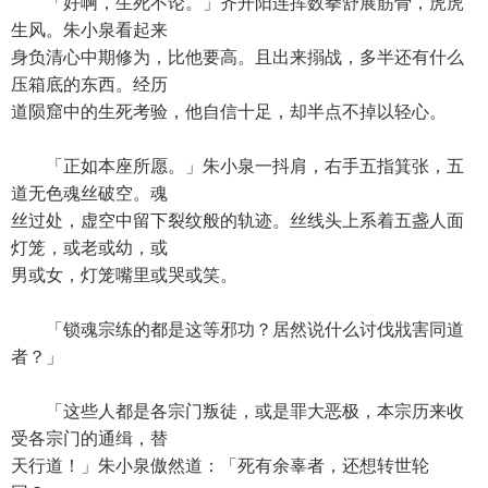
「好啊，生死不论。」齐开阳连挥数拳舒展筋骨，虎虎
生风。朱小泉看起来
身负清心中期修为，比他要高。且出来搦战，多半还有什么
压箱底的东西。经历
道陨窟中的生死考验，他自信十足，却半点不掉以轻心。
「正如本座所愿。」朱小泉一抖肩，右手五指箕张，五
道无色魂丝破空。魂
丝过处，虚空中留下裂纹般的轨迹。丝线头上系着五盏人面
灯笼，或老或幼，或
男或女，灯笼嘴里或哭或笑。
「锁魂宗练的都是这等邪功？居然说什么讨伐戕害同道
者？」
「这些人都是各宗门叛徒，或是罪大恶极，本宗历来收
受各宗门的通缉，替
天行道！」朱小泉傲然道：「死有余辜者，还想转世轮