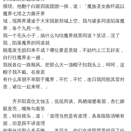
猥琐。他翻个白眼四面团团一揖，道：「魔族圣女曲纤疏以
魔界七塔之力撕开界
域，现两界通途于大宋国新郑城上空。我与诸多同道陷落魔
界，各个九死一生。
我一个毛头小子，搞什么勾结魔界残害同道？笑话，没了
我，陷落魔界的同道就
能毫发无损归来不成？哪位要是质疑，不妨约上三五好友，
自行往魔界走一趟，
我祝各位一路顺风。把那么大一顶帽子扣我头上，呵呵，这
帽子我不戴。在座若
有什么亲朋不幸陨于魔界，不忙，不忙，改日我同殷其雷对
质，诸位一起来呀。」
齐开阳震住文蚀玉，侃侃而谈。凤栖烟蹙着眉，杏仁媚
眼发亮，嘴角勾着笑
意，轻轻摇头，道：「道理当然是有道理，条条陈陈清晰有
据，但是跟不讲道理
的家伙说那么多干嘛……洛宗主，你们在道陨窟里经历了什