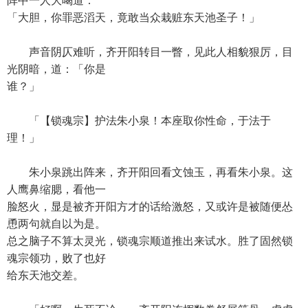
阵中一人大喝道：
「大胆，你罪恶滔天，竟敢当众栽赃东天池圣子！」
声音阴仄难听，齐开阳转目一瞥，见此人相貌狠厉，目
光阴暗，道：「你是
谁？」
「【锁魂宗】护法朱小泉！本座取你性命，于法于
理！」
朱小泉跳出阵来，齐开阳回看文蚀玉，再看朱小泉。这
人鹰鼻缩腮，看他一
脸怒火，显是被齐开阳方才的话给激怒，又或许是被随便怂
恿两句就自以为是。
总之脑子不算太灵光，锁魂宗顺道推出来试水。胜了固然锁
魂宗领功，败了也好
给东天池交差。