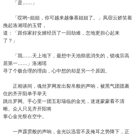
「是……」
「哎哟~姐姐，你可越来越像慕姐姐了。」凤宿云娇笑着
挽起洛湘瑶的玉臂，
道：「跟你家好女婿经历了一回劫难，怎地更担心起来
了？」
「我……天上地下，最想中天池彻底消失的，锁魂宗高
居第一……」洛湘瑶
寻了个极合理的理由，心中想的却是另一个原因。
正相谈间，魂丝罗网发出裂帛般的声响，被黑气团团裹
住的齐开阳单手举天
跳出罗网。手心里一团五彩瑞临的金光，迷迷蒙蒙看不清
晰。众人只见齐开阳将
掌心金光祭在空中。
一声霹雳般的声响，金光以迅雷不及掩耳之势降下，正