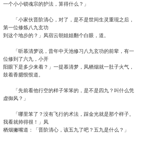
一个小小锁魂宗的护法，算得什么？」
「小家伙晋阶清心，对了，是不是世间生灵重现之后，
第一位修炼八九玄功
到这个地步的？」凤宿云朝姐姐翻个白眼，道。
「听慕清梦说，昔年中天池修习八九玄功的前辈，有一
位修到了六九，小开
阳眼下是多少来着？」一提慕清梦，凤栖烟就一肚子火气，
鼓着香腮恨恨道。
「先前看他行空的样子笨笨的，是不是四九？叫什么凭
虚御风？」
「哪里笨了？没有飞行的术法，踩金光就是那个样子。
我看就帅得很！」凤
栖烟撇嘴道：「晋阶清心，该五九了吧？五九是什么？」