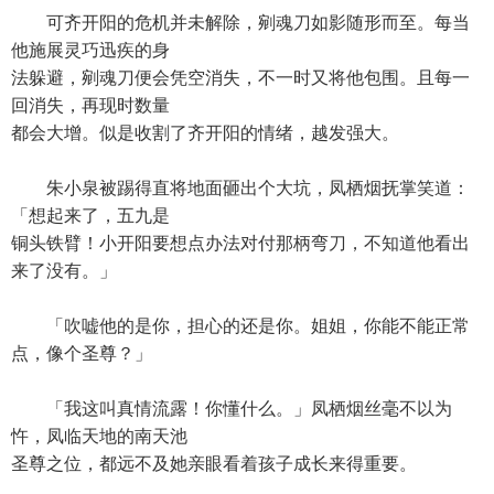
可齐开阳的危机并未解除，剜魂刀如影随形而至。每当
他施展灵巧迅疾的身
法躲避，剜魂刀便会凭空消失，不一时又将他包围。且每一
回消失，再现时数量
都会大增。似是收割了齐开阳的情绪，越发强大。
朱小泉被踢得直将地面砸出个大坑，凤栖烟抚掌笑道：
「想起来了，五九是
铜头铁臂！小开阳要想点办法对付那柄弯刀，不知道他看出
来了没有。」
「吹嘘他的是你，担心的还是你。姐姐，你能不能正常
点，像个圣尊？」
「我这叫真情流露！你懂什么。」凤栖烟丝毫不以为
忤，凤临天地的南天池
圣尊之位，都远不及她亲眼看着孩子成长来得重要。