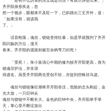
「还有什么厉害的法宝或是功法？有就尽快使出来。」
齐开阳身形疾走，忽
然一个顿步，眼都来不及眨一下，已斜跳出三丈开外，道：
「如果没有，就该我
了。」
话音刚落，魂丝，锁链变得狂暴，似是早就预判了齐开
阳闪躲的方位，漫天
卷来。齐开阳的退路则被百余柄弯刀封死！
「受死！」朱小泉清心中期的修为较齐开阳更高，身为
锁魂宗护法，并非浪
得虚名。虽受齐开阳两击受创不轻，亦捉到些蛛丝马迹。
魂丝与锁链像狂潮将齐开阳吞没，危险的念头刚起，金
光大放，一只巨钟从
魂丝与锁链中不断长大。金色的巨钟中央，齐开阳单手举
天，掌心里不断绽放出