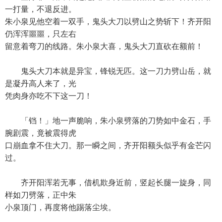
一打量，不退反进。
朱小泉见他空着一双手，鬼头大刀以劈山之势斩下！齐开阳
仍浑浑噩噩，只左右
留意着弯刀的线路。朱小泉大喜，鬼头大刀直砍在额前！
鬼头大刀本就是异宝，锋锐无匹。这一刀力劈山岳，就
是凝丹高人来了，光
凭肉身亦吃不下这一刀！
「铛！」地一声脆响，朱小泉劈落的刀势如中金石，手
腕剧震，竟被震得虎
口崩血拿不住大刀。那一瞬之间，齐开阳额头似乎有金芒闪
过。
齐开阳浑若无事，借机欺身近前，竖起长腿一旋身，同
样如刀劈落，正中朱
小泉顶门，再度将他踢落尘埃。