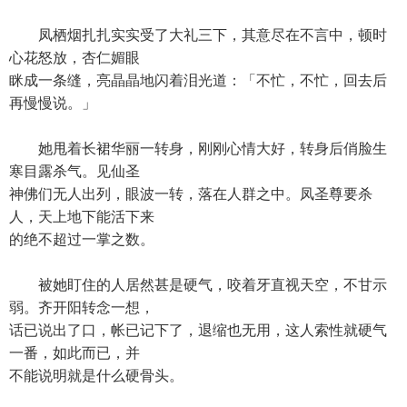
凤栖烟扎扎实实受了大礼三下，其意尽在不言中，顿时
心花怒放，杏仁媚眼
眯成一条缝，亮晶晶地闪着泪光道：「不忙，不忙，回去后
再慢慢说。」
她甩着长裙华丽一转身，刚刚心情大好，转身后俏脸生
寒目露杀气。见仙圣
神佛们无人出列，眼波一转，落在人群之中。凤圣尊要杀
人，天上地下能活下来
的绝不超过一掌之数。
被她盯住的人居然甚是硬气，咬着牙直视天空，不甘示
弱。齐开阳转念一想，
话已说出了口，帐已记下了，退缩也无用，这人索性就硬气
一番，如此而已，并
不能说明就是什么硬骨头。