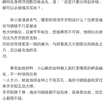
瞬间在身周浮现数百枚金丸，道：「还是只要出得起价钱，
都可以从锁魂宗买命？」
朱小泉满身杀气，哪里听得清齐开阳说什么？仅察觉魂
丝与锁链不只是被金
色大钟炼化，且被牢牢粘住，想抽离而不可得。他明白自身
功法为齐开阳所克制，
仍自信凭借更高一级的修为，与拼着真元大损喷出的精血之
力，足以破去他的玄
功。
事实如他所料，小山般的金钟被人面灯笼嘴里的鲜血融
化，不一时缩得仅有
一人大小。鲜血蚀得金钟上千疮百孔，魂丝与锁链趁机穿过
将齐开阳五花大绑。
齐开阳挣了挣，魂丝与锁链都不似实体，虽身形自如，却怎
么都甩不脱。