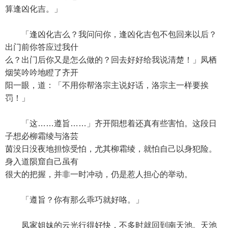
算逢凶化吉。」
「逢凶化吉么？我问问你，逢凶化吉包不包回来以后？
出门前你答应过我什
么？出门后你又是怎么做的？回去好好给我说清楚！」凤栖
烟笑吟吟地瞪了齐开
阳一眼，道：「不用你帮洛宗主说好话，洛宗主一样要挨
罚！」
「这……遵旨……」齐开阳想着还真有些害怕。这段日
子想必柳霜绫与洛芸
茵没日没夜地担惊受怕，尤其柳霜绫，就怕自己以身犯险。
身入道陨窟自己虽有
很大的把握，并非一时冲动，仍是惹人担心的举动。
「遵旨？你有那么乖巧就好咯。」
凤家姐妹的云光行得好快，不多时就回到南天池。天池