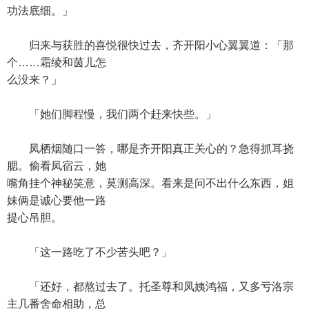
功法底细。」
归来与获胜的喜悦很快过去，齐开阳小心翼翼道：「那
个……霜绫和茵儿怎
么没来？」
「她们脚程慢，我们两个赶来快些。」
凤栖烟随口一答，哪是齐开阳真正关心的？急得抓耳挠
腮。偷看凤宿云，她
嘴角挂个神秘笑意，莫测高深。看来是问不出什么东西，姐
妹俩是诚心要他一路
提心吊胆。
「这一路吃了不少苦头吧？」
「还好，都熬过去了。托圣尊和凤姨鸿福，又多亏洛宗
主几番舍命相助，总