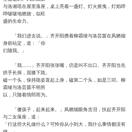
与洛湘瑶在屋里落座，桌上亮着一盏灯。灯火摇曳，灯焰哔
哔啵啵地燃烧，似旺
盛的生命力。
「我们进去说。」齐开阳携着柳霜绫与洛芸茵在凤栖烟
身前站定，道：「你
们随我。」
「我……」齐开阳张张嘴，仍是叫不出口。齐开阳当先
拱手长揖，屈膝下跪。
磕一个头，保持跪姿直起上身，磕第二个头，如是三叩。柳
霜绫与洛芸茵不明所
以，只随着情郎而为。
「傻孩子，起来起来。」凤栖烟眼角含泪，扶起齐开阳
与二女落座，道：
「行这些大礼做什么？可怜你从小到大，我什么事情都没有
做。」