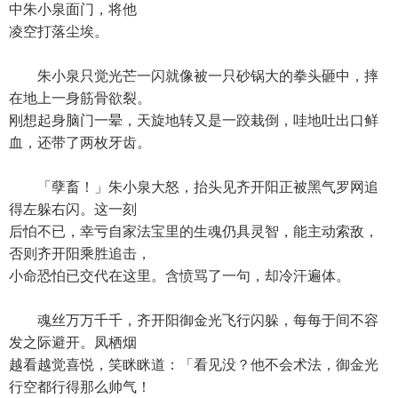
中朱小泉面门，将他
凌空打落尘埃。
朱小泉只觉光芒一闪就像被一只砂锅大的拳头砸中，摔
在地上一身筋骨欲裂。
刚想起身脑门一晕，天旋地转又是一跤栽倒，哇地吐出口鲜
血，还带了两枚牙齿。
「孽畜！」朱小泉大怒，抬头见齐开阳正被黑气罗网追
得左躲右闪。这一刻
后怕不已，幸亏自家法宝里的生魂仍具灵智，能主动索敌，
否则齐开阳乘胜追击，
小命恐怕已交代在这里。含愤骂了一句，却冷汗遍体。
魂丝万万千千，齐开阳御金光飞行闪躲，每每于间不容
发之际避开。凤栖烟
越看越觉喜悦，笑眯眯道：「看见没？他不会术法，御金光
行空都行得那么帅气！