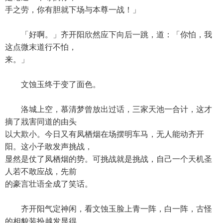
手之劳，你有胆就下场与本尊一战！」
「好啊。」齐开阳欣然应下向后一跳，道：「你怕，我
这点微末道行不怕，
来。」
文蚀玉终于变了面色。
洛城上空，慕清梦曾放出过话，三家天池一合计，这才
摘了戕害同道的由头
以大欺小。今日又有凤栖烟在场摆明车马，无人能动齐开
阳。这小子敢发声挑战，
显然是仗了凤栖烟的势。可挑战就是挑战，自己一个天机圣
人若不敢应战，先前
的豪言壮语全成了笑话。
齐开阳气定神闲，看文蚀玉脸上青一阵，白一阵，古怪
的相貌装扮越发显得