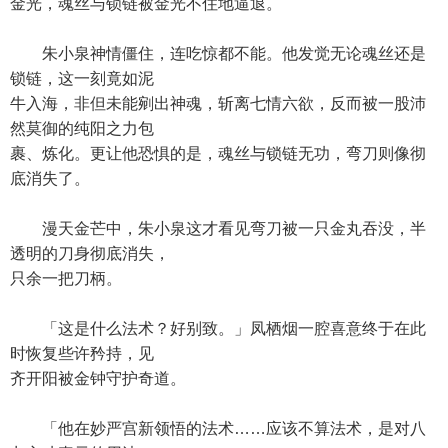
金光，魂丝与锁链被金光不住地逼退。
朱小泉神情僵住，连吃惊都不能。他发觉无论魂丝还是
锁链，这一刻竟如泥
牛入海，非但未能剜出神魂，斩离七情六欲，反而被一股沛
然莫御的纯阳之力包
裹、炼化。更让他恐惧的是，魂丝与锁链无功，弯刀则像彻
底消失了。
漫天金芒中，朱小泉这才看见弯刀被一只金丸吞没，半
透明的刀身彻底消失，
只余一把刀柄。
「这是什么法术？好别致。」凤栖烟一腔喜意终于在此
时恢复些许矜持，见
齐开阳被金钟守护奇道。
「他在妙严宫新领悟的法术……应该不算法术，是对八