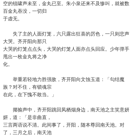
空的锐啸声未至，金丸已至。朱小泉还来不及惨叫，就被数
百金丸吞没，一切归
于虚无。
失了主的人面灯笼，六只露出狂喜的厉色，一只则悲声
大哭。齐开阳向那只
大哭的灯笼点点头，大哭的灯笼人面亦点头回应。少年弹手
甩出一枚金丸将之净
化。
举重若轻地力胜强敌，齐开阳向文蚀玉道：「勾结魔
族？对不住，有锁魂宗
在此，在下愧不敢当。」
揶揄声中，齐开阳跳回凤栖烟身边，南天池之主笑意妍
妍，道：「是非曲直，
三言两语说不清。此间事了，开阳，随本尊回南天池。对
了，三月之后，南天池