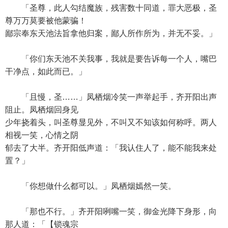
「圣尊，此人勾结魔族，残害数十同道，罪大恶极，圣
尊万万莫要被他蒙骗！
鄙宗奉东天池法旨拿他归案，鄙人所作所为，并无不妥。」
「你们东天池不关我事，我就是要告诉每一个人，嘴巴
干净点，如此而已。」
「且慢，圣……」凤栖烟冷笑一声举起手，齐开阳出声
阻止。凤栖烟回身见
少年挠着头，叫圣尊显见外，不叫又不知该如何称呼。两人
相视一笑，心情之阴
郁去了大半。齐开阳低声道：「我认住人了，能不能我来处
置？」
「你想做什么都可以。」凤栖烟嫣然一笑。
「那也不行。」齐开阳咧嘴一笑，御金光降下身形，向
那人道：「【锁魂宗