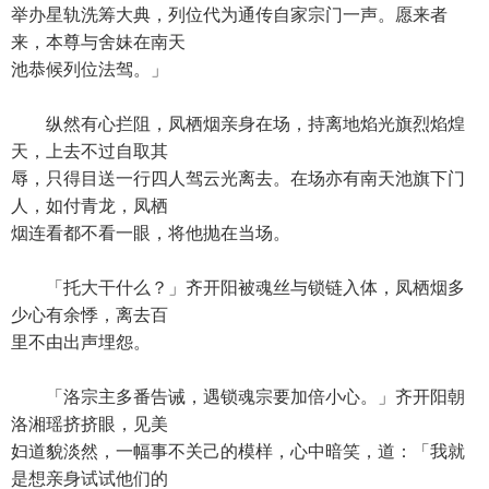
举办星轨洗筹大典，列位代为通传自家宗门一声。愿来者
来，本尊与舍妹在南天
池恭候列位法驾。」
纵然有心拦阻，凤栖烟亲身在场，持离地焰光旗烈焰煌
天，上去不过自取其
辱，只得目送一行四人驾云光离去。在场亦有南天池旗下门
人，如付青龙，凤栖
烟连看都不看一眼，将他抛在当场。
「托大干什么？」齐开阳被魂丝与锁链入体，凤栖烟多
少心有余悸，离去百
里不由出声埋怨。
「洛宗主多番告诫，遇锁魂宗要加倍小心。」齐开阳朝
洛湘瑶挤挤眼，见美
妇道貌淡然，一幅事不关己的模样，心中暗笑，道：「我就
是想亲身试试他们的