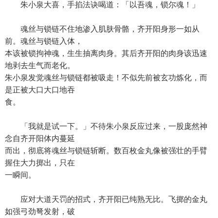
朱小泉大喜，手掐法诀喝道：「以吾魂，锁尔魂！」
魂丝与锁链不住地渗入肌肤骨骼，齐开阳身形一如从
前。魂丝与锁链入体，
本该被锁拘神魂，生生抽离肉身。其后齐开阳的肉身该迅速
地剥去生气而老化。
朱小泉发觉魂丝与锁链都被吸走！不似先前被玄功炼化，而
是正被大口大口地吞
食。
「我就是试一下。」不待朱小泉反应过来，一股庞然神
念自齐开阳体内蔓延
而出，彻底将魂丝与锁链斩断。数百枚金丸像被强壮的手臂
握住大力掷出，只在
一瞬间。
应对大道天罚的招式，齐开阳已纯熟无比。飞掷的金丸
如强弓劲弩发射，破