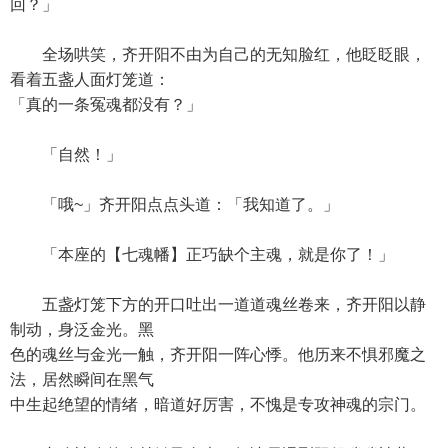
回？」
全场哄笑，齐开阳不由为自己的无知脸红，他眨眨眼，
看着五盏人面灯笼道：
「真的一条冤魂都没有？」
「自然！」
「哦~」齐开阳点点头道：「我知道了。」
「本座的【七魂幡】正巧缺个主魂，就是你了！」
五盏灯笼下方的开口吐出一道道魂丝卷来，齐开阳以静
制动，身泛金光。黑
色的魂丝与金光一触，齐开阳一阵心悸。他历来不惧邪魔之
法，居然瞬间在黑气
中生起绝望的情绪，暗道好厉害，不愧是专攻神魂的宗门。