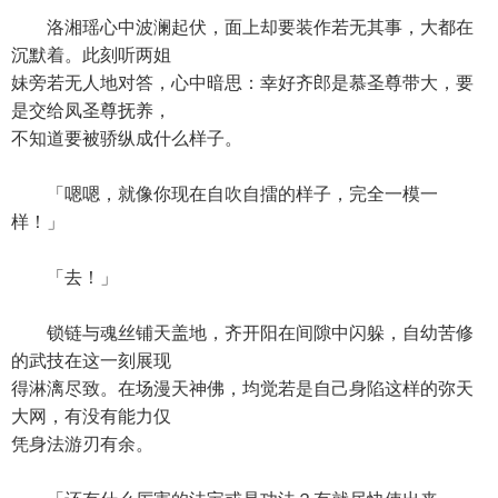
洛湘瑶心中波澜起伏，面上却要装作若无其事，大都在
沉默着。此刻听两姐
妹旁若无人地对答，心中暗思：幸好齐郎是慕圣尊带大，要
是交给凤圣尊抚养，
不知道要被骄纵成什么样子。
「嗯嗯，就像你现在自吹自擂的样子，完全一模一
样！」
「去！」
锁链与魂丝铺天盖地，齐开阳在间隙中闪躲，自幼苦修
的武技在这一刻展现
得淋漓尽致。在场漫天神佛，均觉若是自己身陷这样的弥天
大网，有没有能力仅
凭身法游刃有余。