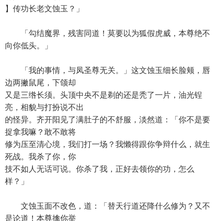
】传功长老文蚀玉？」
「勾结魔界，残害同道！莫要以为狐假虎威，本尊绝不
向你低头。」
「我的事情，与凤圣尊无关。」这文蚀玉细长脸颊，唇
边两撇鼠尾，下颌却
又是三绺长须。头顶中央不是剃的还是秃了一片，油光锃
亮，相貌与打扮说不出
的怪异。齐开阳见了满肚子的不舒服，淡然道：「你不是要
捉拿我嘛？敢不敢将
修为压至清心境，我们打一场？我懒得跟你争辩什么，就生
死战。我杀了你，你
技不如人无话可说。你杀了我，正好去领你的功，怎么
样？」
文蚀玉面不改色，道：「替天行道还降什么修为？又不
是论道！本尊擒你举