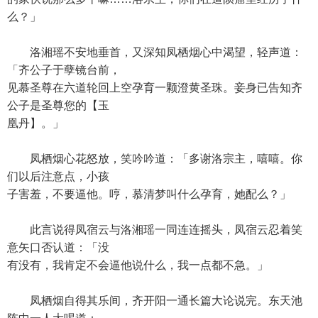
么？」
洛湘瑶不安地垂首，又深知凤栖烟心中渴望，轻声道：
「齐公子于孽镜台前，
见慕圣尊在六道轮回上空孕育一颗澄黄圣珠。妾身已告知齐
公子是圣尊您的【玉
凰丹】。」
凤栖烟心花怒放，笑吟吟道：「多谢洛宗主，嘻嘻。你
们以后注意点，小孩
子害羞，不要逼他。哼，慕清梦叫什么孕育，她配么？」
此言说得凤宿云与洛湘瑶一同连连摇头，凤宿云忍着笑
意矢口否认道：「没
有没有，我肯定不会逼他说什么，我一点都不急。」
凤栖烟自得其乐间，齐开阳一通长篇大论说完。东天池