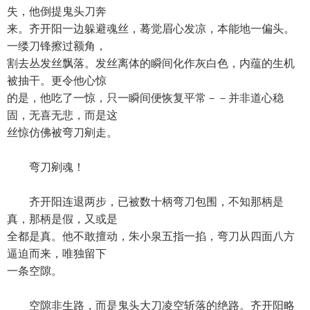
失，他倒提鬼头刀奔
来。齐开阳一边躲避魂丝，蓦觉眉心发凉，本能地一偏头。
一缕刀锋擦过额角，
割去丛发丝飘落。发丝离体的瞬间化作灰白色，内蕴的生机
被抽干。更令他心惊
的是，他吃了一惊，只一瞬间便恢复平常－－并非道心稳
固，无喜无悲，而是这
丝惊仿佛被弯刀剜走。
弯刀剜魂！
齐开阳连退两步，已被数十柄弯刀包围，不知那柄是
真，那柄是假，又或是
全都是真。他不敢擅动，朱小泉五指一掐，弯刀从四面八方
逼迫而来，唯独留下
一条空隙。
空隙非生路，而是鬼头大刀凌空斩落的绝路。齐开阳略