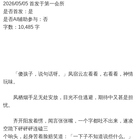
2026/05/05 首发于第一会所
是否首发：是
是否AI辅助参与：否
字数：10,485 字
「傻孩子，说句话呀。」凤宿云左看看，右看看，神情
玩味。
凤栖烟手足无处安放，目光不住逃避，期待中又甚是担
忧。
齐开阳发着愣，闻言张张嘴，一个字都吐不出来，遂凌
空跪下砰砰砰连磕三
个响头，起身苦着脸赔笑道：「一下子不知道说些什么。」