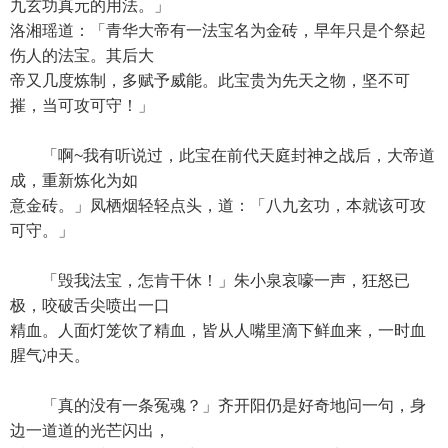
九玄功真元的用法。」
洛湘瑶道：「青华大帝有一法宝名为金砖，早年只是个祭起
伤人的法宝。其后大
帝又几度炼制，多赋予威能。此宝贵为先天之物，坚不可
摧，当可攻可守！」
「啊~我有听说过，此宝在前代天庭封神之战后，大帝道
成，重新炼化为如
意金砖。」凤栖烟轻轻点头，道：「八九玄功，本就该可攻
可守。」
「毁我法宝，怎肯干休！」朱小泉哀嚎一声，狂怒已
极，咬破舌尖喷出一口
精血。人面灯笼饮了精血，皆从人嘴里滴下鲜血来，一时血
腥气冲天。
「真的没有一条冤魂？」齐开阳仍是好奇地问一句，身
边一道道的光芒闪出，