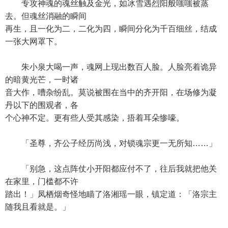
专攻神魂的魂丝触及金光，如冰雪遇烈阳般嗤嗤被蒸
去。但魂丝消融的瞬间
再生，且一化为二，二化为四，瞬间分化为千百细丝，结成
一张大网罩下。
朱小泉大喝一声，魂网上现出数百人脸。人脸亮着诡异
的暗黄光芒，一时诸
音大作，嘈杂纷乱。莫说被围在当中的齐开阳，在场修为凝
丹以下的围观者，各
个心神不定。更有些人受其感染，捂着耳朵惨嚎。
「圣尊，齐公子经历尚浅，对锁魂宗更一无所知……」
「别急，这点阵仗小开阳都应付不了，往后我就把他关
在家里，门槛都不许
踏出！」凤栖烟奇怪地瞄了洛湘瑶一眼，镇定道：「洛宗主
随我且看就是。」