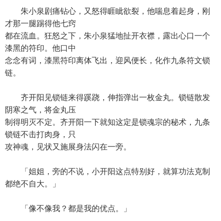
朱小泉剧痛钻心，又怒得睚眦欲裂，他喘息着起身，刚
才那一腿踢得他七窍
都在流血。狂怒之下，朱小泉猛地扯开衣襟，露出心口一个
漆黑的符印。他口中
念念有词，漆黑符印离体飞出，迎风便长，化作九条符文锁
链。
齐开阳见锁链来得蹊跷，伸指弹出一枚金丸。锁链散发
阴寒之气，将金丸压
制得明灭不定。齐开阳一下就知这定是锁魂宗的秘术，九条
锁链不击打肉身，只
攻神魂，见状又施展身法闪在一旁。
「姐姐，旁的不说，小开阳这点特别好，就算功法克制
都绝不自大。」
「像不像我？都是我的优点。」