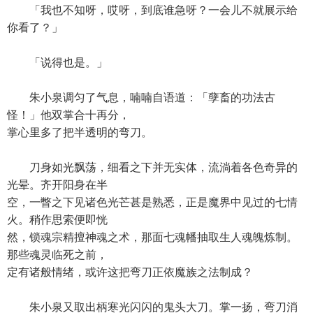
「我也不知呀，哎呀，到底谁急呀？一会儿不就展示给
你看了？」
「说得也是。」
朱小泉调匀了气息，喃喃自语道：「孽畜的功法古
怪！」他双掌合十再分，
掌心里多了把半透明的弯刀。
刀身如光飘荡，细看之下并无实体，流淌着各色奇异的
光晕。齐开阳身在半
空，一瞥之下见诸色光芒甚是熟悉，正是魔界中见过的七情
火。稍作思索便即恍
然，锁魂宗精擅神魂之术，那面七魂幡抽取生人魂魄炼制。
那些魂灵临死之前，
定有诸般情绪，或许这把弯刀正依魔族之法制成？
朱小泉又取出柄寒光闪闪的鬼头大刀。掌一扬，弯刀消