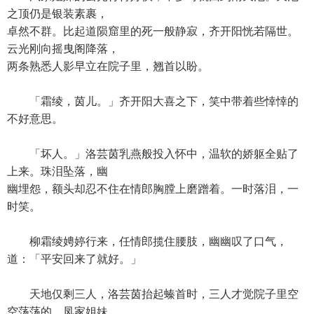
之顶仍是银装素裹，
卓然不群。比起道陨窟里的死一般静寂，齐开阳恍若隔世。
云光刚向摇曳阁降落，
两条熟悉人影早立在院子里，翘首以盼。
「霜绫，茵儿。」齐开阳大喜之下，笑中带着些悻悻的
不好意思。
「坏人。」洛芸茵乳燕般投入怀中，温软的娇躯全贴了
上来。珠泪坠落，幽
幽埋怨，额头却忍不住在情郎胸膛上磨蹭着。一时落泪，一
时笑。
柳霜绫娉婷行来，任情郎揽住腰肢，幽幽叹了口气，
道：「平安回来了就好。」
天地仅剩三人，洛芸茵抬起螓首时，三人才觉院子里空
空荡荡的。凤家姐妹